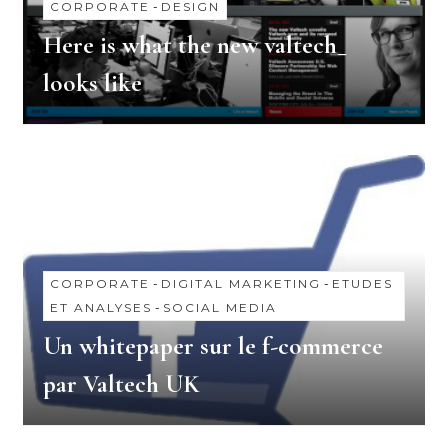
CORPORATE
-
DESIGN
Here is what the new valtech_
looks like
CORPORATE
-
DIGITAL MARKETING
-
ETUDES
ET ANALYSES
-
SOCIAL MEDIA
Un whitepaper sur le f-commerce
par Valtech UK