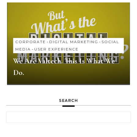
CORPORATE
-
DIGITAL MARKETING
-
SOCIAL
MEDIA
-
USER EXPERIENCE
We Are Valtech. This Is What We
Do.
SEARCH
Search for: